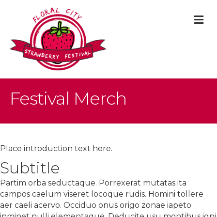
M
Festival Merch
Place introduction text here.
Subtitle
Partim orba seductaque. Porrexerat mutatas ita
campos caelum viseret locoque rudis. Homini tollere
aer caeli acervo. Occiduo onus origo zonae iapeto
inminet nulli elementaque. Deducite usu montibus igni